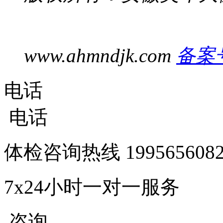
www.ahmndjk.com
备案号
电话
电话
体检咨询热线
1995656
7x24小时一对一服务
咨询