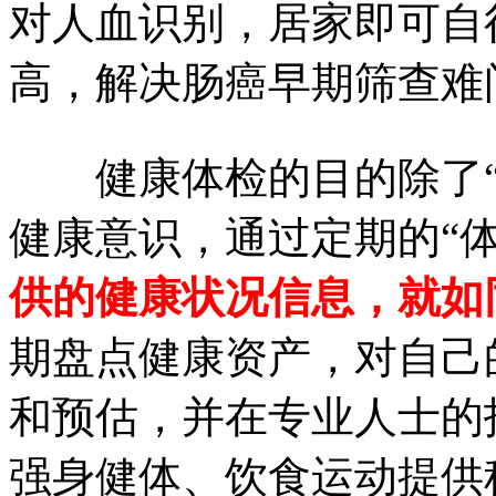
对人血识别，居家即可自
高，解决肠癌早期筛查难
健康体检的目的除了“治
健康意识，通过定期的“体
供的健康状况信息，就如
期盘点健康资产，对自己
和预估，并在专业人士的
强身健体、饮食运动提供