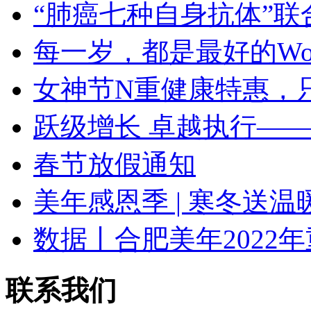
“肺癌七种自身抗体”联
每一岁，都是最好的Wo
女神节N重健康特惠，
跃级增长 卓越执行——
春节放假通知
美年感恩季 | 寒冬送温
数据丨合肥美年2022
联系我们