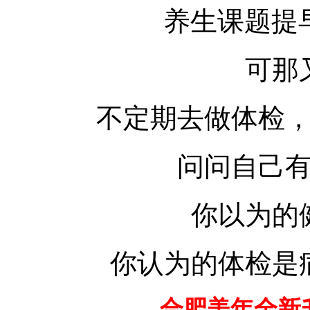
养生课题提早
可那又
不定期去做体检，身
问问自己有多
你以为的健
你认为的体检是病
合肥美年全新升级3