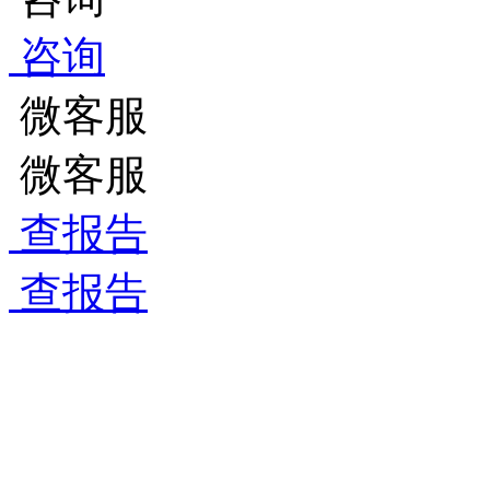
咨询
微客服
微客服
查报告
查报告