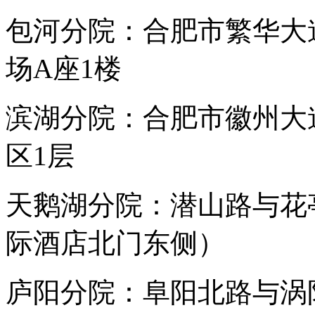
包河分院：合肥市繁华大
场A座1楼
滨湖分院：合肥市徽州大
区1层
天鹅湖分院：潜山路与花
际酒店北门东侧）
庐阳分院：阜阳北路与涡阳