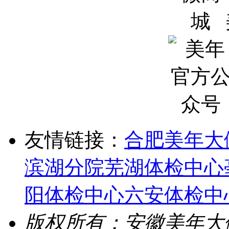
友情链接：
合肥美年大
滨湖分院
芜湖体检中心
阳体检中心
六安体检中
版权所有：安徽美年大