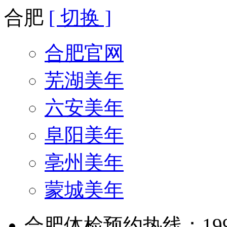
合肥
[ 切换 ]
合肥官网
芜湖美年
六安美年
阜阳美年
亳州美年
蒙城美年
合肥体检预约热线：199