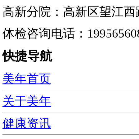
高新分院：高新区望江西路
体检咨询电话：199565
快捷导航
美年首页
关于美年
健康资讯