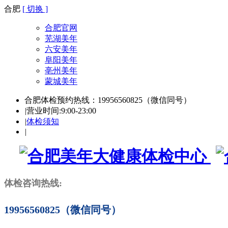
合肥
[ 切换 ]
合肥官网
芜湖美年
六安美年
阜阳美年
亳州美年
蒙城美年
合肥体检预约热线：19956560825（微信同号）
|
营业时间:9:00-23:00
|
体检须知
|
体检咨询热线:
19956560825（微信同号）