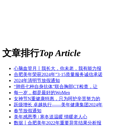
文章排行
Top Article
心脑血管月丨我长大，你未老，我有能力报
合肥美年荣获2024年”3·15质量服务诚信承诺
2024年清明节放假通知
“肺癌七种自身抗体”联合胸部CT检查，让
每一岁，都是最好的WoMen
女神节N重健康特惠，只为呵护辛苦努力的
跃级增长 卓越执行——美年健康集团2024年
春节放假通知
美年感恩季 | 寒冬送温暖 情暖老人心
数据丨合肥美年2022年重要异常结果分析报