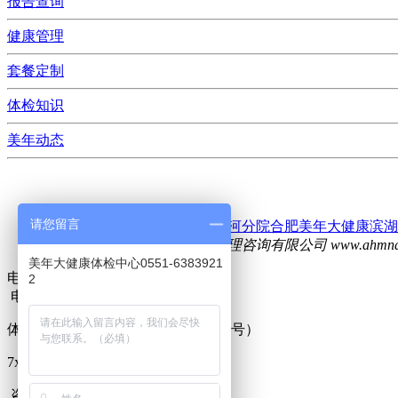
报告查询
健康管理
套餐定制
体检知识
美年动态
请您留言
友情链接：
合肥美年大健康包河分院
合肥美年大健康滨湖
版权所有：安徽美年大健康管理咨询有限公司 www.ahmndjk
美年大健康体检中心0551-6383921
电话
2
电话
体检咨询热线
19956560825（微信同号）
7x24小时一对一服务
咨询