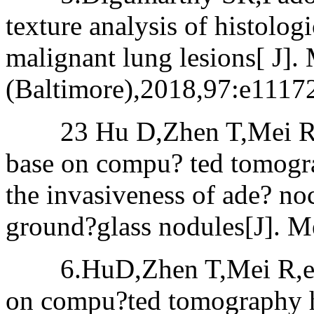
texture analysis of histolo
malignant lung lesions[ J].
(Baltimore),2018,97:e1117
23 Hu D,Zhen T,Mei R,et 
base on compu? ted tomogra
the invasiveness of ade? no
ground?glass nodules[J]. M
6.HuD,Zhen T,Mei R,etal.
on compu?ted tomography hi