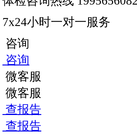
体检咨询热线
1995656
7x24小时一对一服务
咨询
咨询
微客服
微客服
查报告
查报告