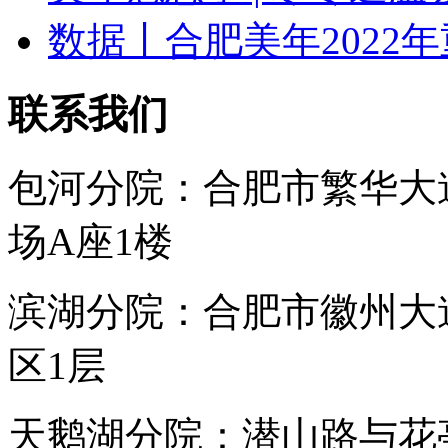
数据丨合肥美年2022
联系我们
包河分院：合肥市繁华大
场A座1楼
滨湖分院：合肥市徽州大
区1层
天鹅湖分院：潜山路与花