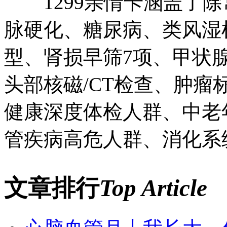
1299亲情卡涵盖了除
脉硬化、糖尿病、类风湿检测
型、肾损早筛7项、甲状
头部核磁/CT检查、肿瘤
健康深度体检人群、中老
管疾病高危人群、消化系
文章排行
Top Article