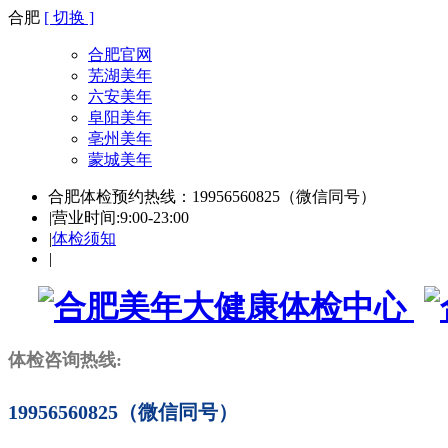
合肥
[ 切换 ]
合肥官网
芜湖美年
六安美年
阜阳美年
亳州美年
蒙城美年
合肥体检预约热线：19956560825（微信同号）
|
营业时间:9:00-23:00
|
体检须知
|
体检咨询热线:
19956560825（微信同号）