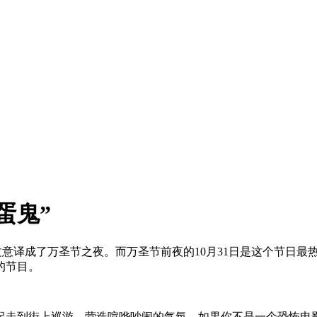
蛋鬼”
），中文意译成了万圣节之夜。而万圣节前夜的10月31日是这个节
的节目。
走到街上巡游，营造喧哗吵闹的气氛。如果你不是一个恐怖电影