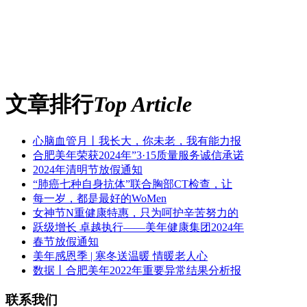
文章排行
Top Article
心脑血管月丨我长大，你未老，我有能力报
合肥美年荣获2024年”3·15质量服务诚信承诺
2024年清明节放假通知
“肺癌七种自身抗体”联合胸部CT检查，让
每一岁，都是最好的WoMen
女神节N重健康特惠，只为呵护辛苦努力的
跃级增长 卓越执行——美年健康集团2024年
春节放假通知
美年感恩季 | 寒冬送温暖 情暖老人心
数据丨合肥美年2022年重要异常结果分析报
联系我们