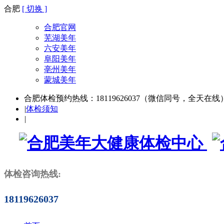
合肥
[ 切换 ]
合肥官网
芜湖美年
六安美年
阜阳美年
亳州美年
蒙城美年
合肥体检预约热线：18119626037（微信同号，全天在线
|
体检须知
|
体检咨询热线:
18119626037