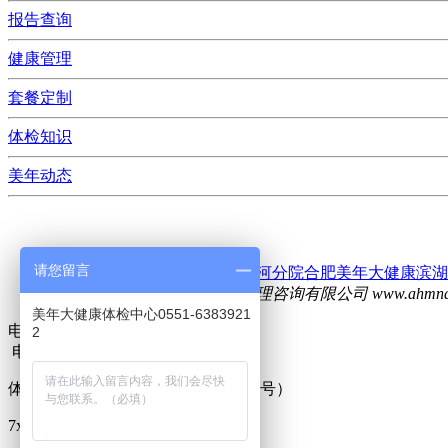
报告查询
健康管理
套餐定制
体检知识
美年动态
请您留言
友情链接：
合肥美年大健康包河分院
合肥美年大健康滨湖
版权所有：安徽美年大健康管理咨询有限公司 www.ahmndjk
美年大健康体检中心0551-6383921
电话
2
电话
体检咨询热线
19956560825（微信同号）
7x24小时一对一服务