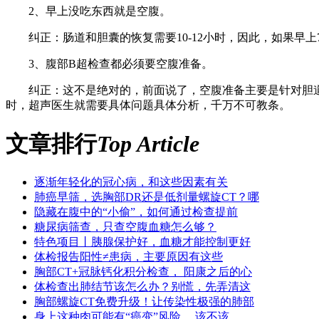
2、早上没吃东西就是空腹。
纠正：肠道和胆囊的恢复需要10-12小时，因此，如果早上
3、腹部B超检查都必须要空腹准备。
纠正：这不是绝对的，前面说了，空腹准备主要是针对胆道
时，超声医生就需要具体问题具体分析，千万不可教条。
文章排行
Top Article
逐渐年轻化的冠心病，和这些因素有关
肺癌早筛，选胸部DR还是低剂量螺旋CT？哪
隐藏在腹中的“小偷”，如何通过检查提前
糖尿病筛查，只查空腹血糖怎么够？
特色项目丨胰腺保护好，血糖才能控制更好
体检报告阳性≠患病，主要原因有这些
胸部CT+冠脉钙化积分检查， 阳康之后的心
体检查出肺结节该怎么办？别慌，先弄清这
胸部螺旋CT免费升级！让传染性极强的肺部
身上这种肉可能有“癌变”风险， 该不该