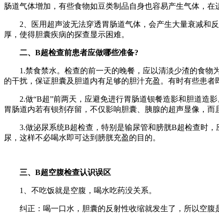
肠道气体增加，有些食物如豆类制品自身也容易产生气体，在
2、医用超声波无法穿透胃肠道气体，会产生大量衰减和反
厚，使得胆囊疾病的探查显示困难。
二、B超检查前患者应做哪些准备?
1.禁食禁水。检查的前一天的晚餐，应以清淡少渣的食物为
的干扰，保证胆囊及胆道内有足够的胆汁充盈。有时有些患者即
2.做“B超”前两天，应避免进行胃肠道钡餐造影和胆道造
胃肠道内若有钡剂存留，不仅影响胆囊、胰腺的超声显像，而
3.做泌尿系统B超检查，特别是输尿管和膀胱B超检查时，应在
尿，这样不必喝水即可达到膀胱充盈的目的。
三、B超空腹检查认识误区
1、不吃饭就是空腹，喝水吃药没关系。
纠正：喝一口水，胆囊的反射性收缩就发生了，所以空腹是