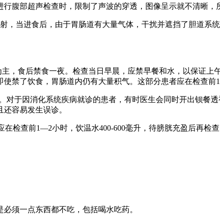
进行腹部超声检查时，限制了声波的穿透，图像呈示就不清晰，
射，当进食后，由于胃肠道有大量气体，干扰并遮挡了胆道系统
主，食后禁食一夜。检查当日早晨，应禁早餐和水，以保证上
使禁了饮食，胃肠道内仍有大量积气。这部分患者应在检查前1
影。对于因消化系统疾病就诊的患者，有时医生会同时开出钡餐透
且还容易发生误诊。
检查前1—2小时，饮温水400-600毫升，待膀胱充盈后再
必须一点东西都不吃，包括喝水吃药。