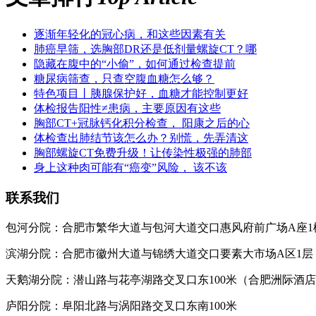
逐渐年轻化的冠心病，和这些因素有关
肺癌早筛，选胸部DR还是低剂量螺旋CT？哪
隐藏在腹中的“小偷”，如何通过检查提前
糖尿病筛查，只查空腹血糖怎么够？
特色项目丨胰腺保护好，血糖才能控制更好
体检报告阳性≠患病，主要原因有这些
胸部CT+冠脉钙化积分检查， 阳康之后的心
体检查出肺结节该怎么办？别慌，先弄清这
胸部螺旋CT免费升级！让传染性极强的肺部
身上这种肉可能有“癌变”风险， 该不该
联系我们
包河分院：合肥市繁华大道与包河大道交口惠风府前广场A座1
滨湖分院：合肥市徽州大道与锦绣大道交口要素大市场A区1层
天鹅湖分院：潜山路与花亭湖路交叉口东100米（合肥洲际酒
庐阳分院：阜阳北路与涡阳路交叉口东南100米