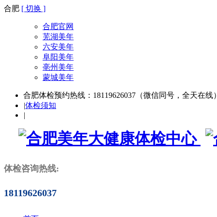
合肥
[ 切换 ]
合肥官网
芜湖美年
六安美年
阜阳美年
亳州美年
蒙城美年
合肥体检预约热线：18119626037（微信同号，全天在线
|
体检须知
|
体检咨询热线:
18119626037