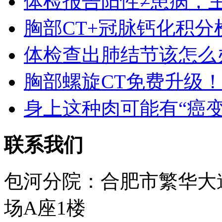
体检报告阳性≠患病，
胸部CT+冠脉钙化积分
体检查出肺结节该怎么
胸部螺旋CT免费升级
身上这种肉可能有“癌变
联系我们
包河分院：合肥市繁华大
场A座1楼