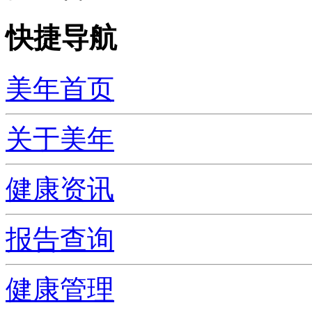
快捷导航
美年首页
关于美年
健康资讯
报告查询
健康管理