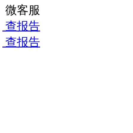
微客服
查报告
查报告