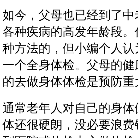
如今，父母也已经到了中
各种疾病的高发年龄段。
种方法的，但小编个人认
一个全身体检。父母的健
的去做身体体检是预防重
通常老年人对自己的身体
体还很硬朗，没必要浪费