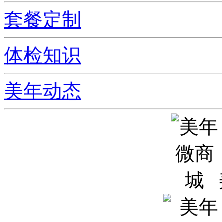
套餐定制
体检知识
美年动态