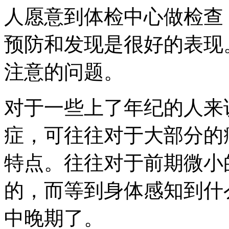
人愿意到体检中心做检查
预防和发现是很好的表现
注意的问题。
对于一些上了年纪的人来
症，可往往对于大部分的
特点。往往对于前期微小
的，而等到身体感知到什
中晚期了。