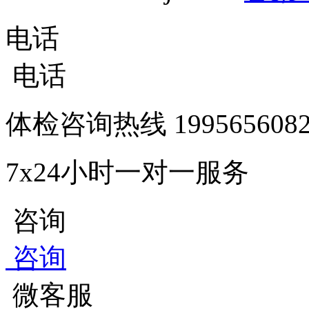
电话
电话
体检咨询热线
1995656
7x24小时一对一服务
咨询
咨询
微客服