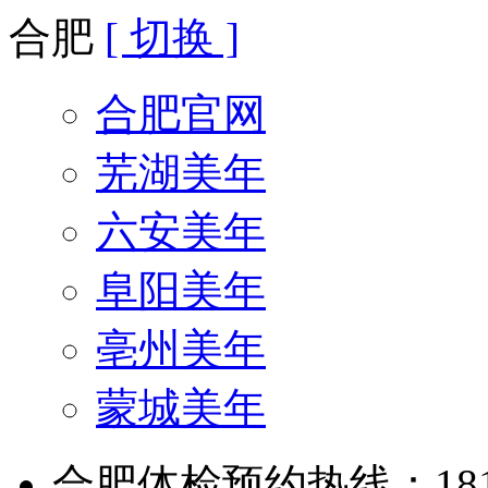
合肥
[ 切换 ]
合肥官网
芜湖美年
六安美年
阜阳美年
亳州美年
蒙城美年
合肥体检预约热线：181