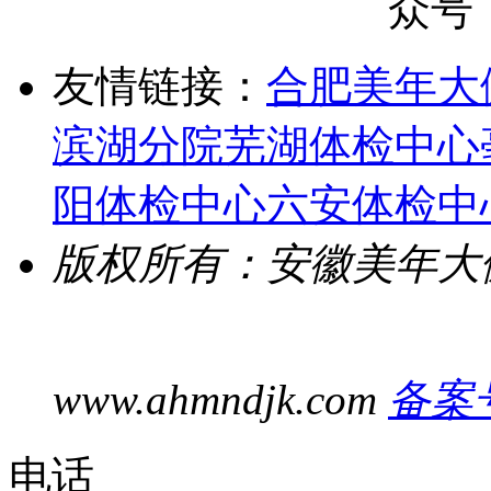
友情链接：
合肥美年大
滨湖分院
芜湖体检中心
阳体检中心
六安体检中
版权所有：安徽美年大
www.ahmndjk.com
备案号
电话