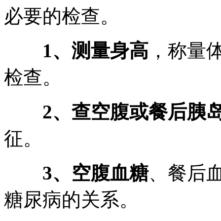
必要的检查。
1、测量身高
，称量
检查。
2、查空腹或餐后胰
征。
3、空腹血糖
、餐后
糖尿病的关系。