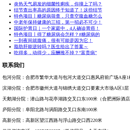
炎热天气易发的细菌性痢疾，你撞上了吗？
结节查出率高的原因终于知道了！这些结节
特色项目丨糖尿病筛查，只查空腹血糖怎么
中老年保持健康的三招，第一招必不可少！
国际护胃日｜一个家庭中，4人确诊胃癌！
特色项目丨得了糖尿病会怎样？#糖尿病的
一到夜间就腹痛，很有可能是因为它！
脂肪肝能逆转吗？医生给出了答案～
吃得多，动得少，应酬推不掉？“富贵病”
联系我们
包河分院：合肥市繁华大道与包河大道交口惠风府前广场A座1
滨湖分院：合肥市徽州大道与锦绣大道交口要素大市场A区1层
天鹅湖分院：潜山路与花亭湖路交叉口东100米（合肥洲际酒
庐阳分院：阜阳北路与涡阳路交叉口东南100米
高新分院：高新区望江西路与浮山路交口西220米