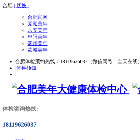
合肥
[ 切换 ]
合肥官网
芜湖美年
六安美年
阜阳美年
亳州美年
蒙城美年
合肥体检预约热线：18119626037（微信同号，全天在线
|
体检须知
|
体检咨询热线:
18119626037