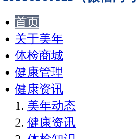
首页
关于美年
体检商城
健康管理
健康资讯
美年动态
健康资讯