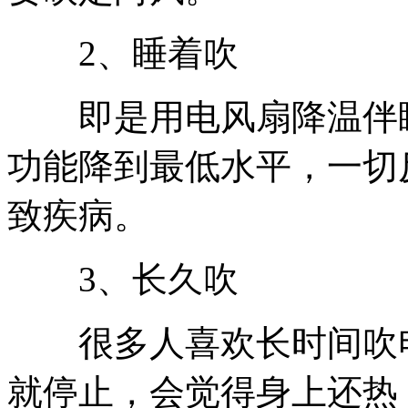
2、睡着吹
即是用电风扇降温伴睡
功能降到最低水平，一切
致疾病。
3、长久吹
很多人喜欢长时间吹电
就停止，会觉得身上还热