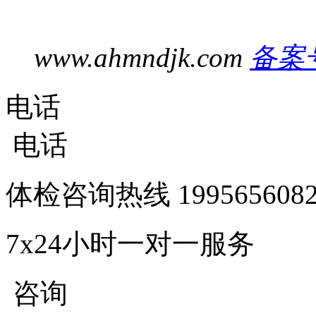
www.ahmndjk.com
备案号
电话
电话
体检咨询热线
1995656
7x24小时一对一服务
咨询