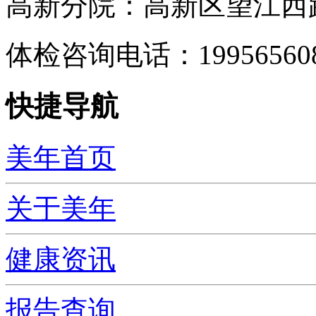
高新分院：高新区望江西路
体检咨询电话：199565
快捷导航
美年首页
关于美年
健康资讯
报告查询