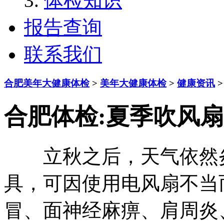
体检知识
报告查询
联系我们
合肥美年大健康体检
>
美年大健康体检
>
健康资讯
>
合肥体检:夏季吹风
立秋之后，天气依然炎
具，可因使用电风扇不当
冒、面神经麻痹、肩周炎