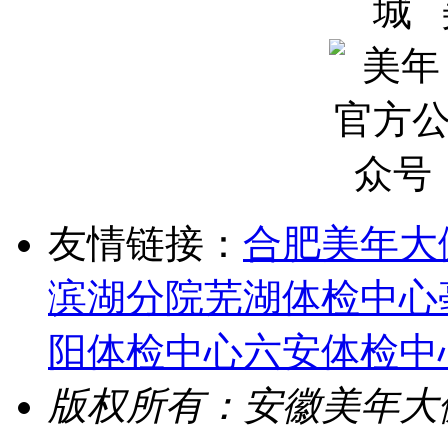
友情链接：
合肥美年大
滨湖分院
芜湖体检中心
阳体检中心
六安体检中
版权所有：安徽美年大